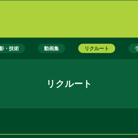
影・技術
動画集
リクルート
リクルート