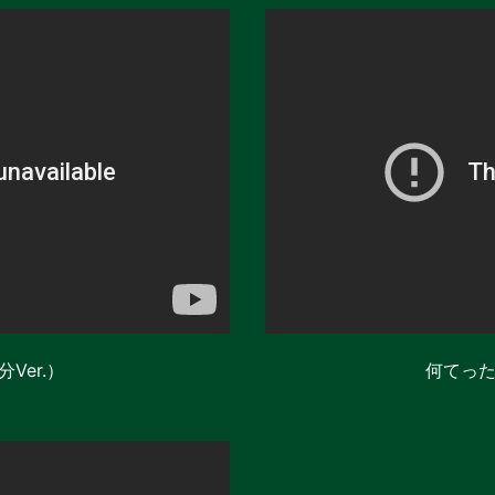
Ver.）
何てった